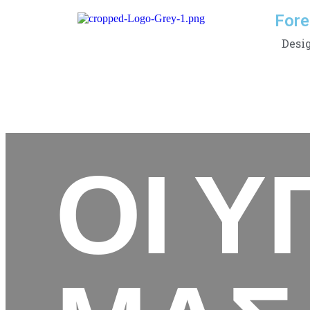
Fore
Desi
ΟΙ Υ